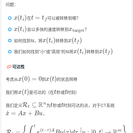
问题：
x
(
t
i
)
t
=
t
f
在
可以被转移到哪？
x
(
t
i
)
x
target
会以多快的速度转移到
？
u
x
(
t
i
)
x
(
t
f
)
如何找到
，将
转移到
u
x
(
t
i
)
x
(
t
f
)
我们如何找到“小”或“高效”的
将
转移到
可达性
x
(
0
)
=
0
x
(
t
)
考虑从
到
的状态转移
x
(
t
)
t
t
我们称
是可达的（在
秒或
时刻）
R
t
⊆
R
n
t
t
我们定义
为
秒或
时刻可达的点，对于CT系统
x
˙
=
A
x
+
B
u
，
R
t
=
{
∫
0
t
e
(
t
−
τ
)
A
B
u
(
τ
)
d
τ
|
u
:
[
0
,
t
]
→
R
m
}