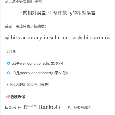
从上述不等式我们可得：
x
的
相
对
误
差
≤
条
件
数
.
y
的
相
对
误
差
的
相
对
误
差
条
件
数
的
相
对
误
差
或者，用比特表示精确度：
#
bits accuracy in solution
bits accuracy in data
−
log
2
≈
κ
#
我们说
A
κ
是well conditioned如果
很小
A
κ
是poorly conditioned如果
很大
（小和大的定义和应用有关）
低秩近似
A
∈
R
m
×
n
,
Rank
(
A
)
=
r
假设
，SVD分解为