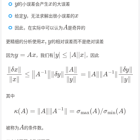
的小误差会产生
的大误差
y
x
给定
，无法求解出很小误差的
A
因此，在实际中可以认为
是奇异的
x
,
y
更精细的分析使用
的相对误差而不是绝对误差
y
=
A
x
|
y
|
≤
|
A
|
|
x
|
因为
，我们有
，因此
‖
δ
x
‖
‖
x
‖
≤
‖
A
−
1
‖
‖
δ
y
‖
‖
A
‖
‖
y
‖
=
‖
A
‖
‖
A
−
1
‖
‖
δ
y
‖
‖
y
‖
其中
κ
(
A
)
=
‖
A
‖
‖
A
−
1
‖
=
σ
max
(
A
)
/
σ
min
(
A
)
A
被称为
的条件数。