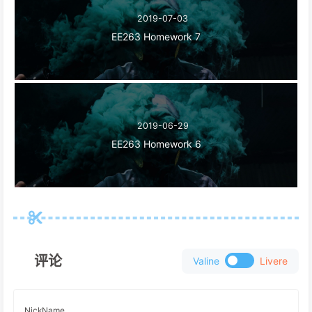
2019-07-03
EE263 Homework 7
2019-06-29
EE263 Homework 6
评论
Valine
Livere