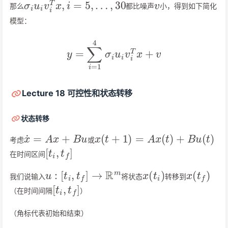
那么
都比噪声
小，得到如下简化
模型：
y
=
∑
i
=
1
4
σ
i
u
i
v
i
T
x
+
v
Lecture 18 可控性和状态转移
状态转移
x
˙
=
A
x
+
B
u
x
(
t
+
1
)
=
A
x
(
t
)
+
B
u
(
t
)
考虑
或
[
t
i
,
t
f
]
在时间区间
u
:
[
t
i
,
t
f
]
→
R
m
x
(
t
i
)
x
(
t
f
)
我们说输入
将状态
转移到
[
t
i
,
t
f
]
（在时间间隔
）
（角标代表初始和结束）