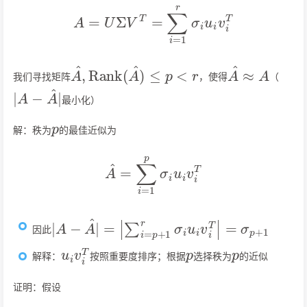
A
=
U
Σ
V
T
=
∑
i
=
1
r
σ
i
u
i
v
i
T
A
^
,
Rank
(
A
^
)
≤
p
<
r
A
^
≈
A
我们寻找矩阵
，使得
（
|
A
−
A
^
|
最小化）
p
解：秩为
的最佳近似为
A
^
=
∑
i
=
1
p
σ
i
u
i
v
i
T
|
A
−
A
^
|
=
|
∑
i
=
p
+
1
r
σ
i
u
i
v
i
T
|
=
σ
p
+
1
因此
u
i
v
i
T
p
p
解释：
按照重要度排序；根据
选择秩为
的近似
证明：假设