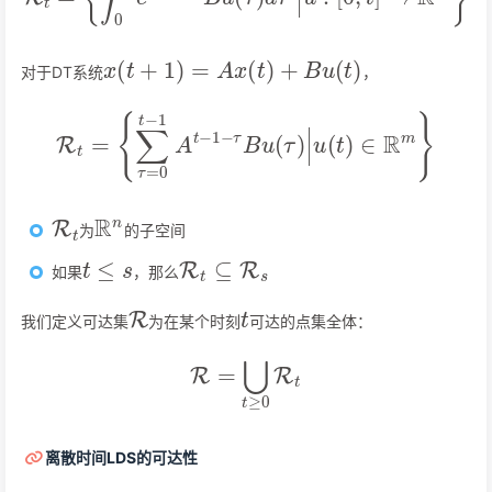
x
(
t
+
1
)
=
A
x
(
t
)
+
B
u
(
t
)
对于DT系统
，
R
t
=
{
∑
τ
=
0
t
−
1
A
t
−
1
−
τ
B
u
(
τ
)
|
u
(
t
)
∈
R
m
}
R
t
R
n
为
的子空间
t
≤
s
R
t
⊆
R
s
如果
，那么
R
t
我们定义可达集
为在某个时刻
可达的点集全体：
R
=
⋃
t
≥
0
R
t
离散时间LDS的可达性