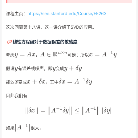
课程主页：
https://see.stanford.edu/Course/EE263
这次回顾第十八讲，这一讲介绍了SVD的应用。
线性方程组对于数据误差的敏感度
y
=
A
x
A
∈
R
n
×
n
x
=
A
−
1
y
考虑
，
可逆；所以
y
y
y
+
δ
y
假设
有误差或噪声，即
变成
x
x
+
δ
x
δ
x
=
A
−
1
δ
y
那么
变成
，其中
因此我们有
‖
δ
x
‖
=
‖
A
−
1
δ
y
‖
≤
‖
A
−
1
‖
‖
δ
y
‖
|
A
−
1
|
如果
很大，
y
x