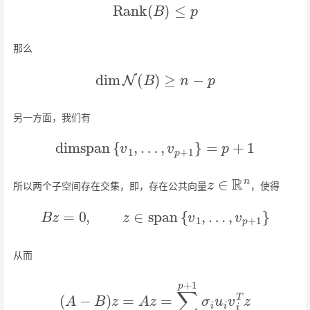
Rank
(
B
)
≤
p
那么
dim
N
(
B
)
≥
n
−
p
另一方面，我们有
dimspan
{
v
1
,
…
,
v
p
+
1
}
=
p
+
1
z
∈
R
n
所以两个子空间存在交集，即，存在公共向量
，使得
B
z
=
0
,
z
∈
span
{
v
1
,
…
,
v
p
+
1
}
从而
(
A
−
B
)
z
=
A
z
=
∑
i
=
1
p
+
1
σ
i
u
i
v
i
T
z