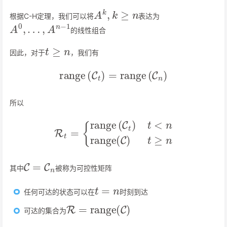
A
k
,
k
≥
n
根据C-H定理，我们可以将
表达为
A
0
,
…
,
A
n
−
1
的线性组合
t
≥
n
因此，对于
，我们有
range
(
C
t
)
=
range
(
C
n
)
所以
R
t
=
{
range
(
C
t
)
t
<
n
range
(
C
)
t
≥
n
C
=
C
n
其中
被称为可控性矩阵
t
=
n
任何可达的状态可以在
时刻到达
R
=
range
(
C
)
可达的集合为