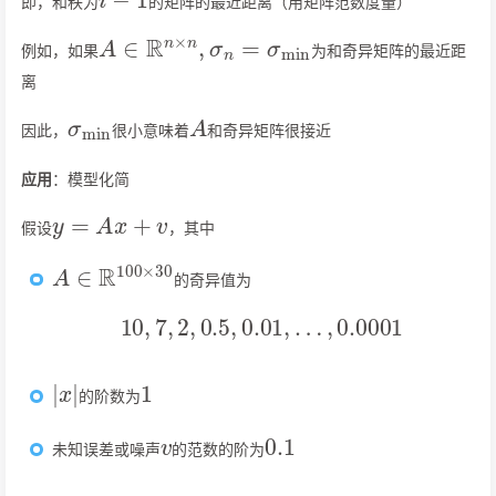
即，和秩为
的矩阵的最近距离（用矩阵范数度量）
A
∈
R
n
×
n
,
σ
n
=
σ
min
例如，如果
为和奇异矩阵的最近距
离
σ
min
A
因此，
很小意味着
和奇异矩阵很接近
应用
：模型化简
y
=
A
x
+
v
假设
，其中
A
∈
R
100
×
30
的奇异值为
10
,
7
,
2
,
0.5
,
0.01
,
…
,
0.0001
|
x
|
1
的阶数为
v
0.1
未知误差或噪声
的范数的阶为
σ
i
u
i
v
i
T
x
,
i
=
5
,
…
,
30
v