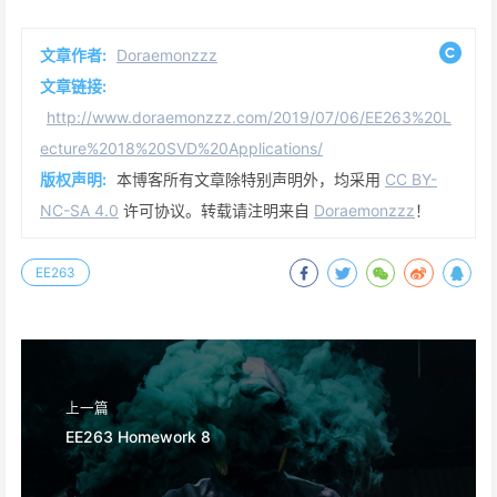
文章作者:
Doraemonzzz
文章链接:
http://www.doraemonzzz.com/2019/07/06/EE263%20L
ecture%2018%20SVD%20Applications/
版权声明:
本博客所有文章除特别声明外，均采用
CC BY-
NC-SA 4.0
许可协议。转载请注明来自
Doraemonzzz
！
EE263
上一篇
EE263 Homework 8