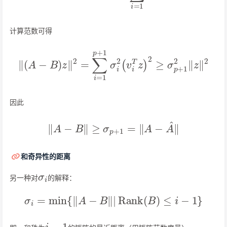
计算范数可得
‖
(
A
−
B
)
z
‖
2
=
∑
i
=
1
p
+
1
σ
2
i
2
(
v
i
T
z
)
2
≥
σ
p
+
1
2
‖
z
‖
因此
‖
A
−
B
‖
≥
σ
p
+
1
=
‖
A
−
A
^
‖
和奇异性的距离
σ
i
另一种对
的解释：
σ
i
=
min
{
‖
A
−
B
‖
|
Rank
(
B
)
≤
i
−
1
}
i
−
1