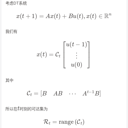
考虑DT系统
x
(
t
+
1
)
=
A
x
(
t
)
+
B
u
(
t
)
,
x
(
t
)
∈
R
n
我们有
x
(
t
)
=
C
t
[
u
(
t
−
1
)
⋮
u
(
0
)
]
其中
C
t
=
[
B
A
B
⋯
A
t
−
1
B
]
t
所以在
时刻的可达集为
R
t
=
range
(
C
t
)