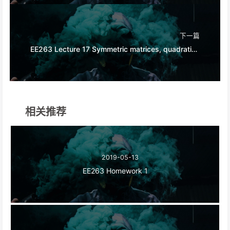
下一篇
EE263 Lecture 17 Symmetric matrices, quadratic forms, matrix norm and SVD
相关推荐
2019-05-13
EE263 Homework 1