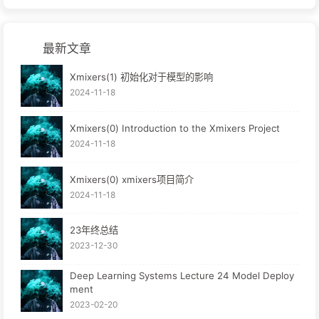
最新文章
Xmixers(1) 初始化对于模型的影响
2024-11-18
Xmixers(0) Introduction to the Xmixers Project
2024-11-18
Xmixers(0) xmixers项目简介
2024-11-18
23年终总结
2023-12-30
Deep Learning Systems Lecture 24 Model Deploy
ment
2023-02-20