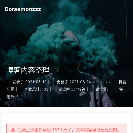
Doraemonzzz
博客内容整理
发表于
2021-06-12
|
更新于
2021-06-14
|
Hexo
|
博客
配置
|
字数总计:
163
|
阅读时长:
1分钟
|
阅读量:
|
评
论数:
0
距离上次更新已经 1879 天了，文章内容可能已经过时。