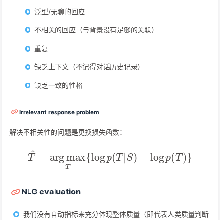
泛型/无聊的回应
不相关的回应（与背景没有足够的关联）
重复
缺乏上下文（不记得对话历史记录）
缺乏一致的性格
Irrelevant response problem
解决不相关性的问题是更换损失函数：
T
^
=
arg
max
T
{
log
p
(
T
|
S
)
−
log
p
(
T
)
}
NLG evaluation
我们没有自动指标来充分体现整体质量（即代表人类质量判断