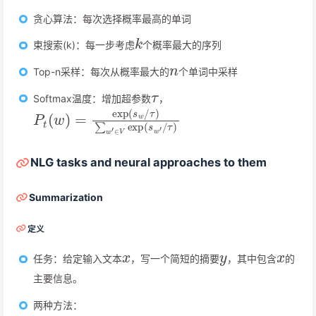
贪心算法：每次选择概率最高的单词
k
束搜索(k)：每一步考虑
个概率最大的序列
n
Top-n采样：每次从概率最大的
个单词中采样
τ
Softmax温度：增加超参数
，
P
τ
)
t
∑
(
w
w
)
′
∈
=
exp
V
exp
(
s
w
(
s
/
w
′
/
τ
)
NLG tasks and neural approaches to them
Summarization
定义
x
y
x
任务：给定输入文本
，写一个简短的摘要
，其中包含
的
主要信息。
两种方法：