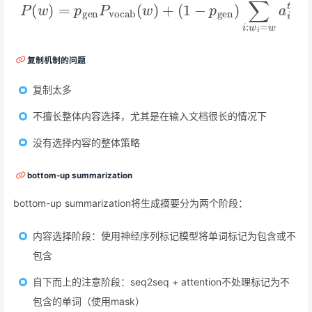
P
(
(
w
1
−
)
=
p
p
gen
gen
)
∑
P
i
vocab
:
w
i
=
w
(
a
w
i
t
)
+
复制机制的问题
复制太多
不擅长整体内容选择，尤其是在输入文档很长的情况下
没有选择内容的整体策略
bottom-up summarization
bottom-up summarization将生成摘要分为两个阶段：
内容选择阶段：使用神经序列标记模型将单词标记为包含或不
包含
自下而上的注意阶段：seq2seq + attention不处理标记为不
包含的单词（使用mask）