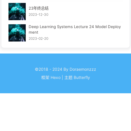
23年终总结
2023-12-30
Deep Learning Systems Lecture 24 Model Deploy
ment
2023-02-20
©2018 - 2024 By Doraemonzzz
框架
Hexo
|
主题
Butterfly