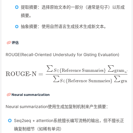
提取摘要：选择原始文本的一部分（通常是句子）以形成
摘要。
抽象摘要：使用自然语言生成技术生成新文本。
评估
ROUGE(Recall-Oriented Understudy for Gisting Evaluation)
ROUGE-N
∑
gram
n
∑
∈
gram
Reference Summaries
=
S
∑
Count
S
n
∈
∈
{
Reference Summaries
S
match
Count
(
gram
(
gram
}
n
n
)
∑
)
S
∈
{
}
Neural summarization
Neural summarization使用生成加复制机制来产生摘要：
Seq2seq + attention系统擅长编写流畅的输出，但不擅长正
确复制细节（如稀有单词）