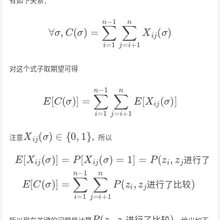
有如下关系：
∀
σ
,
C
(
σ
)
=
∑
i
=
1
n
−
1
∑
j
=
i
+
1
n
X
i
j
(
σ
)
对这个式子取期望可得
E
[
C
(
σ
)
]
=
∑
i
=
1
n
−
1
∑
j
=
i
+
1
n
E
[
X
i
j
(
σ
)
]
X
i
j
(
σ
)
∈
{
0
,
1
}
注意
，所以
较
E
)
[
E
X
[
C
i
j
(
(
σ
σ
)
)
]
]
=
=
P
∑
[
i
X
=
i
1
j
(
n
σ
−
比
)
1
=
较
∑
1
j
]
=
)
=
i
P
+
(
1
z
n
i
P
,
z
(
j
z
进
i
,
z
行
j
进
了
行
比
了
进
行
了
比
进
行
了
比
较
P
较
(
z
)
i
,
z
j
进
行
了
比