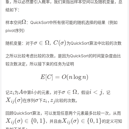
象，所以必然要引入概率，我们来指出样本空间以及随机变量，总
结如下：
Ω
样本空间
：QuickSort中所有很可能的随机选择的结果（例如
pivot序列）
σ
∈
Ω
C
(
σ
)
随机变量：对于
，
为QuickSort算法中比较的次数
之所以比较考虑比较的次数，是因为QuickSort的时间复杂度由比
较次数决定，所以接下来的任务为证明
E
[
C
]
=
O
(
n
log
n
)
z
i
A
i
σ
∈
Ω
i
<
j
记
为
中第
小的元素，对于
，假设
，记
X
i
j
(
σ
)
σ
z
i
,
z
j
在序列
下
比较的次数。
回顾QuickSort算法，可以发现任意两个元素最多比较一次，从而
X
i
j
(
σ
)
∈
{
0
,
1
}
X
i
j
(
σ
)
∈
{
0
,
1
}
，并且由
的定义可知