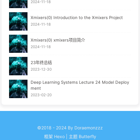
2024-11-18
Xmixers(0) Introduction to the Xmixers Project
2024-11-18
Xmixers(0) xmixers项目简介
2024-11-18
23年终总结
2023-12-30
Deep Learning Systems Lecture 24 Model Deploy
ment
2023-02-20
©2018 - 2024 By Doraemonzzz
框架
Hexo
|
主题
Butterfly