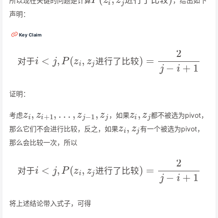
所以现在关键的问题是计算
，给出如下
进
行
了
比
较
声明：
Key Claim
对
于
i
<
j
,
P
(
z
i
,
z
j
进
行
了
比
较
)
=
2
j
−
i
+
1
对
于
进
行
了
比
较
证明：
z
i
,
z
i
+
1
,
…
,
z
j
−
1
,
z
j
z
i
,
z
j
考虑
，如果
都不被选为pivot，
z
i
,
z
j
那么它们不会进行比较，反之，如果
有一个被选为pivot，
那么会比较一次，所以
对
于
i
<
j
,
P
(
z
i
,
z
j
进
行
了
比
较
)
=
2
j
−
i
+
1
对
于
进
行
了
比
较
将上述结论带入式子，可得