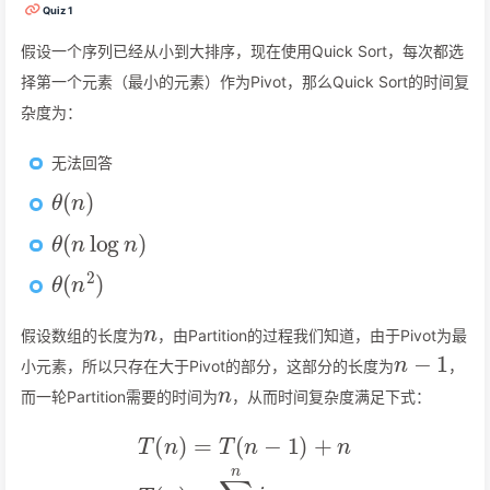
Quiz 1
假设一个序列已经从小到大排序，现在使用Quick Sort，每次都选
择第一个元素（最小的元素）作为Pivot，那么Quick Sort的时间复
杂度为：
无法回答
θ
(
n
)
θ
(
n
log
n
)
θ
(
n
2
)
n
假设数组的长度为
，由Partition的过程我们知道，由于Pivot为最
n
−
1
小元素，所以只存在大于Pivot的部分，这部分的长度为
，
n
而一轮Partition需要的时间为
，从而时间复杂度满足下式：
T
(
n
)
=
T
(
n
−
1
)
+
n
T
(
n
)
=
2
)
∑
i
=
1
n
i
=
n
(
n
+
1
)
2
=
θ
(
n