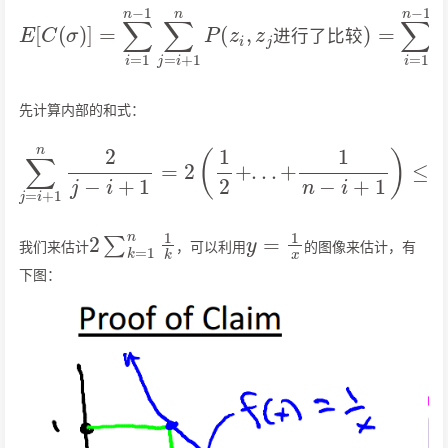
E
[
C
(
σ
)
]
较
=
∑
)
=
i
=
∑
1
i
=
n
1
−
n
1
−
∑
1
j
=
∑
i
j
+
=
1
i
+
n
1
P
n
(
z
2
i
j
,
−
z
i
j
+
进
1
行
了
比
进
行
了
比
较
先计算内部的和式：
∑
j
=
i
+
1
n
2
j
−
i
+
+
1
=
1
n
2
)
(
=
1
2
2
+
∑
.
k
.
.
=
+
2
1
n
n
1
−
k
i
+
1
)
≤
2
(
1
2
+
.
.
.
2
∑
k
=
1
n
1
k
y
=
1
x
我们来估计
，可以利用
的图像来估计，有
下图：