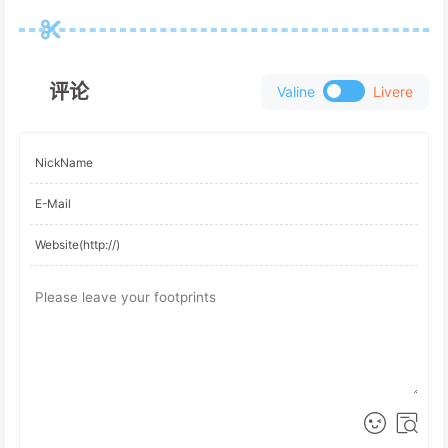
评论
Valine
Livere