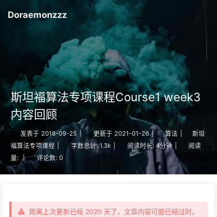
Doraemonzzz
斯坦福算法专项课程Course1 week3
内容回顾
发表于
2018-09-25
|
更新于
2021-01-26
|
算法
|
斯坦
福算法专项课程
|
字数总计:
1.3k
|
阅读时长:
4分钟
|
阅读
量:
|
评论数:
0
距离上次更新已经 2020 天了，文章内容可能已经过时。