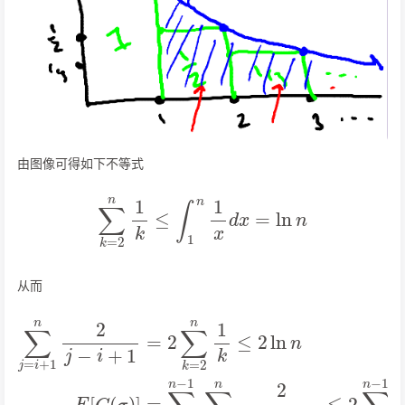
由图像可得如下不等式
∑
k
=
2
n
1
k
≤
∫
1
n
1
x
d
x
=
ln
n
从而
∑
∑
i
j
=
=
1
i
+
n
1
−
n
1
2
∑
j
−
j
ln
=
i
n
+
i
+
E
1
1
[
=
n
C
2
2
(
∑
j
σ
−
k
)
i
=
]
+
=
2
1
O
≤
n
(
1
2
n
k
∑
log
≤
i
=
2
1
ln
n
n
)
n
−
E
1
[
ln
C
n
(
σ
≤
)
2
]
n
=