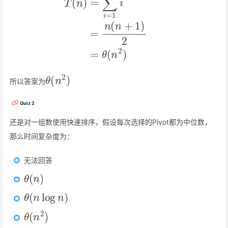
θ
(
n
2
)
所以答案为
Quiz 2
还是对一组数使用快速排序，假设每次选择的Pivot都为中位数，
那么时间复杂度为：
无法回答
θ
(
n
)
θ
(
n
log
n
)
θ
(
n
2
)