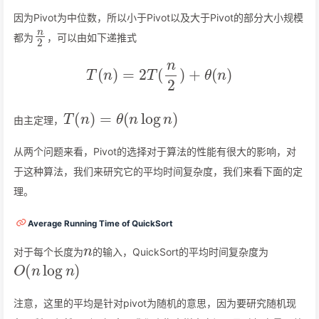
因为Pivot为中位数，所以小于Pivot以及大于Pivot的部分大小规模
n
2
都为
，可以由如下递推式
T
(
n
)
=
2
T
(
n
2
)
+
θ
(
n
)
T
(
n
)
=
θ
(
n
log
n
)
由主定理，
从两个问题来看，Pivot的选择对于算法的性能有很大的影响，对
于这种算法，我们来研究它的平均时间复杂度，我们来看下面的定
理。
Average Running Time of QuickSort
n
对于每个长度为
的输入，QuickSort的平均时间复杂度为
O
(
n
log
n
)
注意，这里的平均是针对pivot为随机的意思，因为要研究随机现