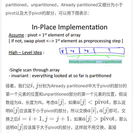
partitioned，unpartitioned，Already partitioned又细分为小于
pivot以及大于pivot的部分，可以用下图表示：
i
,
j
接着，我们记
分别为Already partitioned中大于pivot的部分的
第一个元素的位置和unpartitioned部分的第一个元素的位置，假设
a
n
a
[
j
]
a
[
j
]
<
pivot
数组为
，长度为
。考虑
，如果
，那么说
a
[
j
]
a
[
i
]
,
a
[
j
]
明
应该属于小于pivot的部分，所以交换
即可，交
i
=
i
+
1
,
j
=
j
+
1
a
[
j
]
>
pivot
换之后
，如果
，那么
a
[
j
]
说明
应该属于大于pivot的部分，这样就不用交换，直接
j
=
j
+
1