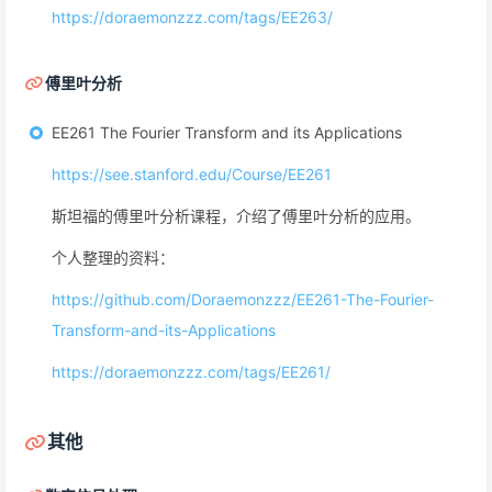
https://doraemonzzz.com/tags/EE263/
傅里叶分析
EE261 The Fourier Transform and its Applications
https://see.stanford.edu/Course/EE261
斯坦福的傅里叶分析课程，介绍了傅里叶分析的应用。
个人整理的资料：
https://github.com/Doraemonzzz/EE261-The-Fourier-
Transform-and-its-Applications
https://doraemonzzz.com/tags/EE261/
其他