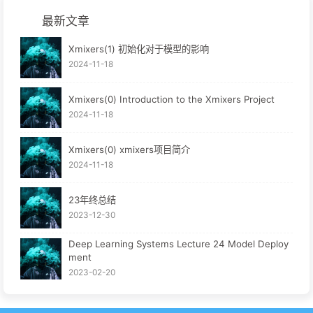
最新文章
Xmixers(1) 初始化对于模型的影响
2024-11-18
Xmixers(0) Introduction to the Xmixers Project
2024-11-18
Xmixers(0) xmixers项目简介
2024-11-18
23年终总结
2023-12-30
Deep Learning Systems Lecture 24 Model Deploy
ment
2023-02-20