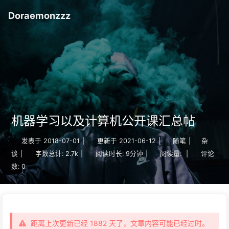
Doraemonzzz
机器学习以及计算机公开课汇总帖
发表于
2018-07-01
|
更新于
2021-06-12
|
随笔
|
杂
谈
|
字数总计:
2.7k
|
阅读时长:
9分钟
|
阅读量:
|
评论
数:
0
距离上次更新已经 1882 天了，文章内容可能已经过时。