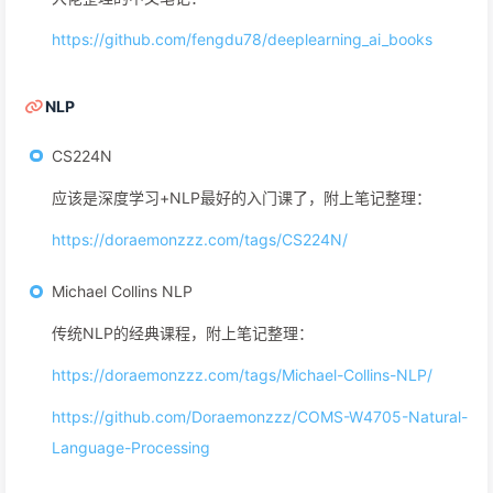
https://github.com/fengdu78/deeplearning_ai_books
NLP
CS224N
应该是深度学习+NLP最好的入门课了，附上笔记整理：
https://doraemonzzz.com/tags/CS224N/
Michael Collins NLP
传统NLP的经典课程，附上笔记整理：
https://doraemonzzz.com/tags/Michael-Collins-NLP/
https://github.com/Doraemonzzz/COMS-W4705-Natural-
Language-Processing