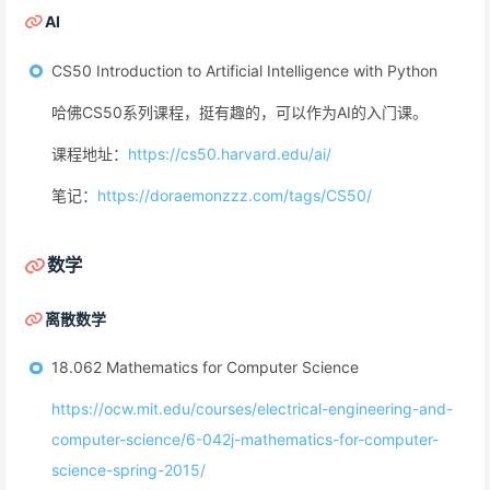
AI
CS50 Introduction to Artificial Intelligence with Python
哈佛CS50系列课程，挺有趣的，可以作为AI的入门课。
课程地址：
https://cs50.harvard.edu/ai/
笔记：
https://doraemonzzz.com/tags/CS50/
数学
离散数学
18.062 Mathematics for Computer Science
https://ocw.mit.edu/courses/electrical-engineering-and-
computer-science/6-042j-mathematics-for-computer-
science-spring-2015/